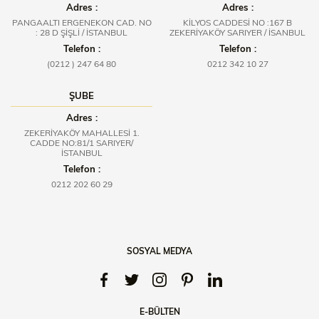
Adres :
Adres :
PANGAALTI ERGENEKON CAD. NO
KİLYOS CADDESİ NO :167 B
: 28 D ŞİŞLİ / İSTANBUL
ZEKERİYAKÖY SARIYER / İSANBUL
Telefon :
Telefon :
(0212 ) 247 64 80
0212 342 10 27
ŞUBE
Adres :
ZEKERİYAKÖY MAHALLESİ 1.
CADDE NO:81/1 SARIYER/
İSTANBUL
Telefon :
0212 202 60 29
SOSYAL MEDYA
E-BÜLTEN