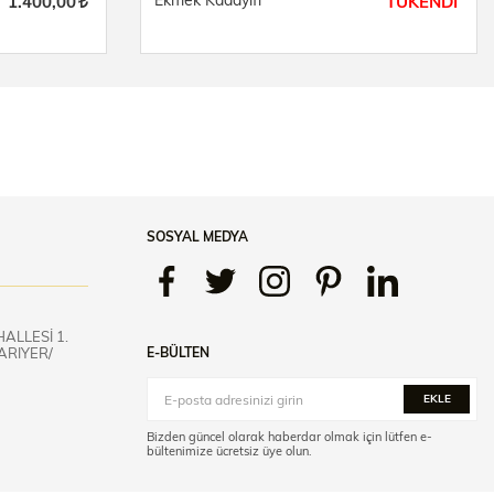
Ekmek Kadayıfı
1.400,00
TÜKENDİ
SOSYAL MEDYA
ALLESİ 1.
ARIYER/
E-BÜLTEN
EKLE
Bizden güncel olarak haberdar olmak için lütfen e-
bültenimize ücretsiz üye olun.