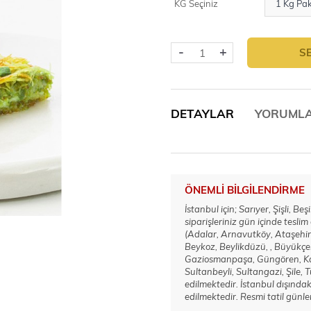
KG Seçiniz
-
+
S
DETAYLAR
YORUML
ÖNEMLI BILGILENDIRME
İstanbul için; Sarıyer, Şişli, 
siparişleriniz gün içinde teslim
(Adalar, Arnavutköy, Ataşehir,
Beykoz, Beylikdüzü, , Büyükçe
Gaziosmanpaşa, Güngören, Kadı
Sultanbeyli, Sultangazi, Şile,
edilmektedir. İstanbul dışındak
edilmektedir. Resmi tatil günler