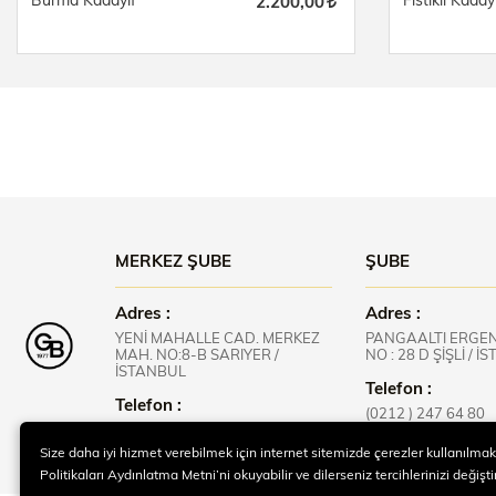
Burma Kadayıf
Fıstıklı Kaday
2.200,00
MERKEZ ŞUBE
ŞUBE
Adres :
Adres :
YENİ MAHALLE CAD. MERKEZ
PANGAALTI ERGE
MAH. NO:8-B SARIYER /
NO : 28 D ŞİŞLİ / 
İSTANBUL
Telefon :
Telefon :
(0212 ) 247 64 80
(0212 ) 218 02 67
Size daha iyi hizmet verebilmek için internet sitemizde çerezler kullanılmak
Politikaları Aydınlatma Metni’ni okuyabilir ve dilerseniz tercihlerinizi değiştir