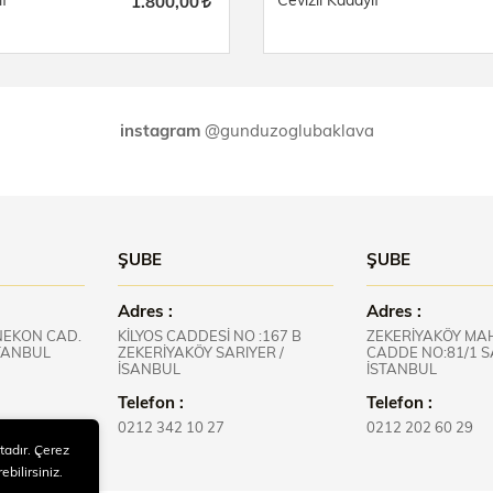
ıf
Cevizli Kadayıf
1.800,00
instagram
@gunduzoglubaklava
ŞUBE
ŞUBE
Adres :
Adres :
NEKON CAD.
KİLYOS CADDESİ NO :167 B
ZEKERİYAKÖY MAH
İSTANBUL
ZEKERİYAKÖY SARIYER /
CADDE NO:81/1 S
İSANBUL
İSTANBUL
Telefon :
Telefon :
0212 342 10 27
0212 202 60 29
tadır. Çerez
ebilirsiniz.