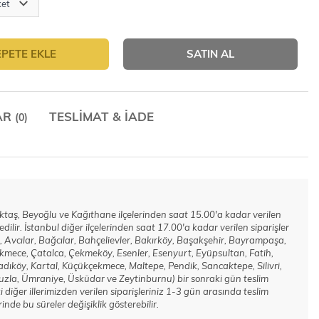
EPETE EKLE
SATIN AL
AR
TESLIMAT & İADE
(0)
Beşiktaş, Beyoğlu ve Kağıthane ilçelerinden saat 15.00'a kadar verilen
 edilir. İstanbul diğer ilçelerinden saat 17.00'a kadar verilen siparişler
 Avcılar, Bağcılar, Bahçelievler, Bakırköy, Başakşehir, Bayrampaşa,
kmece, Çatalca, Çekmeköy, Esenler, Esenyurt, Eyüpsultan, Fatih,
köy, Kartal, Küçükçekmece, Maltepe, Pendik, Sancaktepe, Silivri,
 Tuzla, Ümraniye, Üsküdar ve Zeytinburnu) bir sonraki gün teslim
i diğer illerimizden verilen siparişleriniz 1-3 gün arasında teslim
inde bu süreler değişiklik gösterebilir.