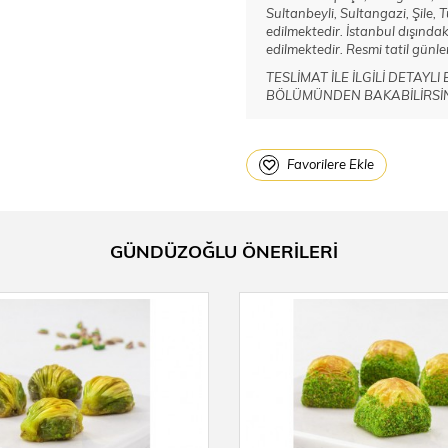
Sultanbeyli, Sultangazi, Şile,
edilmektedir. İstanbul dışındak
edilmektedir. Resmi tatil günler
TESLİMAT İLE İLGİLİ DETAYL
BÖLÜMÜNDEN BAKABİLİRSİN
Favorilere Ekle
GÜNDÜZOĞLU ÖNERİLERİ