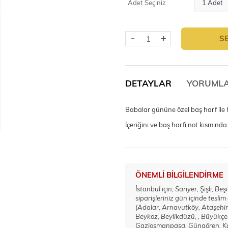
Adet Seçiniz
-
+
S
DETAYLAR
YORUML
Babalar gününe özel baş harf ile 
İçeriğini ve baş harfi not kısmında b
ÖNEMLI BILGILENDIRME
İstanbul için; Sarıyer, Şişli, 
siparişleriniz gün içinde teslim
(Adalar, Arnavutköy, Ataşehir,
Beykoz, Beylikdüzü, , Büyükçe
Gaziosmanpaşa, Güngören, Kadı