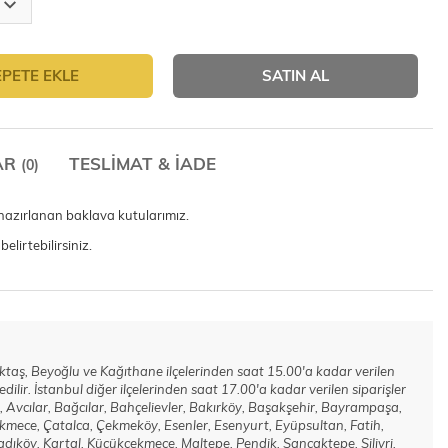
EPETE EKLE
SATIN AL
AR
TESLIMAT & İADE
(0)
hazırlanan baklava kutularımız.
elirtebilirsiniz.
Beşiktaş, Beyoğlu ve Kağıthane ilçelerinden saat 15.00'a kadar verilen
 edilir. İstanbul diğer ilçelerinden saat 17.00'a kadar verilen siparişler
 Avcılar, Bağcılar, Bahçelievler, Bakırköy, Başakşehir, Bayrampaşa,
kmece, Çatalca, Çekmeköy, Esenler, Esenyurt, Eyüpsultan, Fatih,
köy, Kartal, Küçükçekmece, Maltepe, Pendik, Sancaktepe, Silivri,